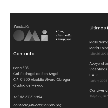
Últimos
Malla Somb
María Kolbe
Contacto
Julio 20, 202
Apoyo al á
Peña 585
Vicentinas 
Col. Pedregal de San Ángel
I. A. P.
C.P. 01900 Alcaldía Álvaro Obregón
Junio 4, 2026
Ciudad de México
Convivenci
Mayo 29, 202
Tel. 55 5135 6894
contacto@fundacionomi.org