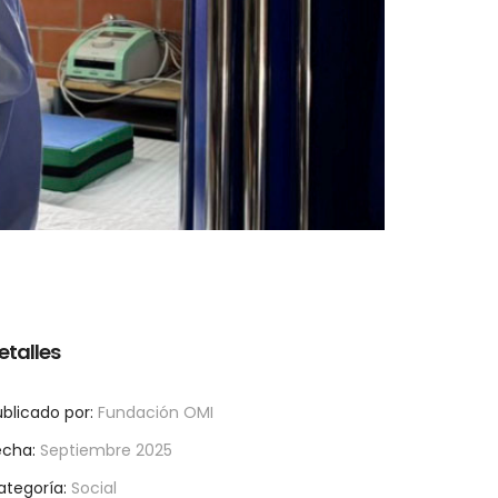
etalles
blicado por:
Fundación OMI
echa:
Septiembre 2025
ategoría:
Social