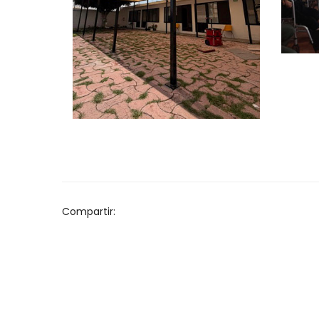
P.
Malla Sombra —
Asociación
Maximiliano María
Kolbe IAP
Compartir: