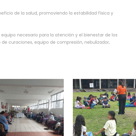
eficio de la salud, promoviendo la estabilidad física y
 equipo necesario para la atención y el bienestar de los
o de curaciones, equipo de compresión, nebulizador,
oyo al área de
Convivencia Colegi
vado: Voluntarias
Ana María
centinas de la Santa
uz del Pedregal, I. A.