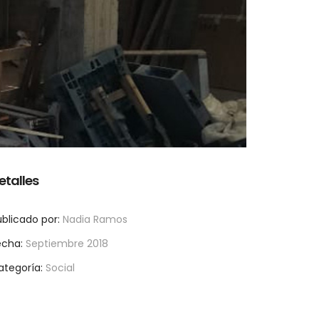
etalles
blicado por:
Nadia Ramos
echa:
Septiembre 2018
ategoría:
Social