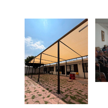
Ap
la
Vi
Cr
P.
Malla Sombra —
Asociación
Maximiliano María
Kolbe IAP