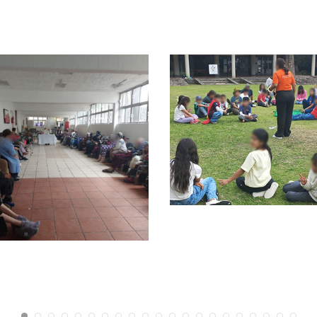
oyo al área de
Convivencia Colegi
vado: Voluntarias
Ana María
centinas de la Santa
uz del Pedregal, I. A.