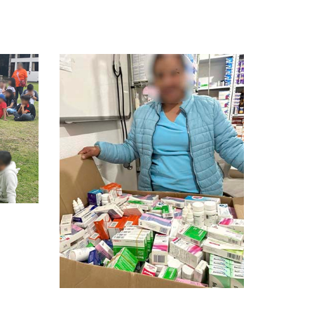
o
Fundación MEDERE
Inici
(escala) -
agr
abastecimiento de
Xoch
medicamentos
de c
esenciales para
chi
consultorio médico